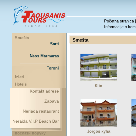
Početna stranica
Informacije o komp
Smešta
Smešta
Sarti
Neos Marmaras
Toroni
Izleti
Hotels
Klio
Kontakt adrese
Zabava
Neriada restaurant
Neraida V.I.P Beach Bar
Jorgos кућа
послати поруку