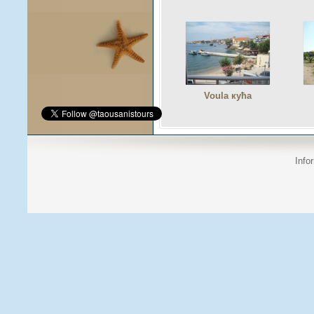
Voula кућа
Info