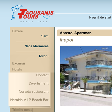
Pagină de start
Cazare
Apostol Apartman
Sarti
înapoi
Neos Marmaras
Toroni
Excursii
Hotels
Contact
Divertisment
Neriada restaurant
Neraida V.I.P Beach Bar
Trimite mesaj