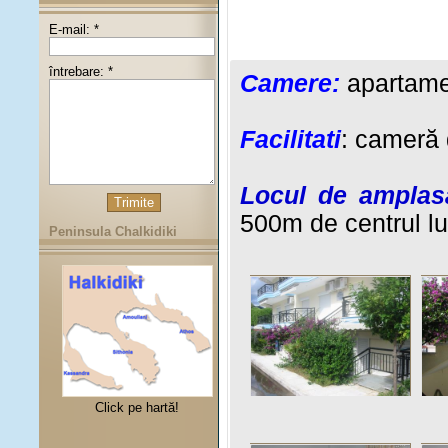
E-mail: *
întrebare: *
Camere:
apartame
Facilitati
: cameră 
Locul de amplas
500m de centrul lui
Peninsula Chalkidiki
Click pe hartă!