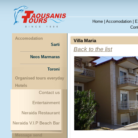
Home
|
Accomodation
|
E
Cont
Accomodation
Villa Maria
Sarti
Back to the list
Neos Marmaras
Toroni
Organised tours everyday
Hotels
Contact us
Entertainment
Neraida Restaurant
Neraida V.I.P Beach Bar
Message send