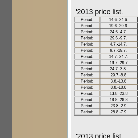
'2013 price list.
Period:
14.6.-24.6.
Period:
19.6.-29.6.
Period:
24.6.-4.7.
Period:
29.6.-9.7.
Period:
4.7.-14.7.
Period:
9.7.-19.7.
Period:
14.7.-24.7.
Period:
19.7.-29.7
Period:
24.7.-3.8.
Period:
29.7.-8.8
Period:
3.8.-13.8
Period:
8.8.-18.8
Period:
13.8.-23.8
Period:
18.8.-28.8
Period:
23.8.-2.9
Period:
28.8.-7.9
'2013 price list.