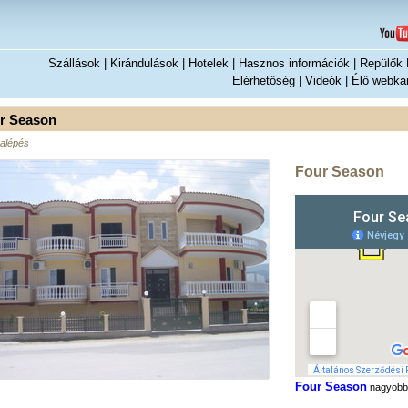
Szállások
|
Kirándulások
|
Hotelek
|
Hasznos információk
|
Repülők H
Elérhetőség
|
Videók
|
Élő webka
r Season
alépés
Four Season
Four Season
nagyobb 