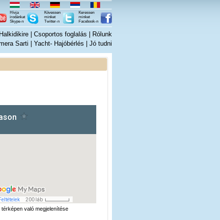
Hívja
Kövessen
Keressen
irodánkat
minket
minket
Skype-n
Twitter-n
Facebook-n
alkidikire
|
Csoportos foglalás
|
Rólunk
mera Sarti
|
Yacht- Hajóbérlés
|
Jó tudni
térképen való megjelenítése