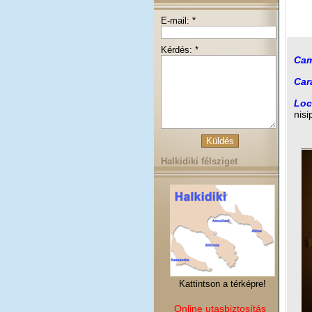
E-mail: *
Kérdés: *
Cam
Cara
Loc
nisi
Halkidiki félsziget
Kattintson a térképre!
Online utasbiztosítás