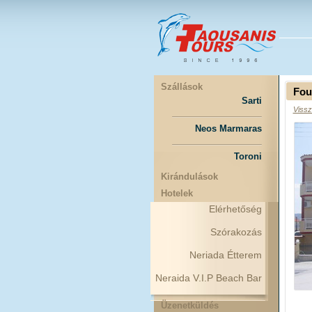
Szállások
Fou
Sarti
Vissz
Neos Marmaras
Toroni
Kirándulások
Hotelek
Elérhetőség
Szórakozás
Neriada Étterem
Neraida V.I.P Beach Bar
Üzenetküldés